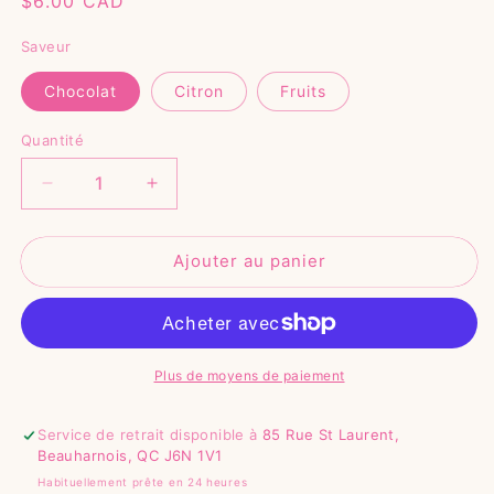
Prix
$6.00 CAD
habituel
Saveur
Chocolat
Citron
Fruits
Quantité
Réduire
Augmenter
la
la
quantité
quantité
Ajouter au panier
de
de
Tartelette
Tartelette
Plus de moyens de paiement
Service de retrait disponible à
85 Rue St Laurent,
Beauharnois, QC J6N 1V1
Habituellement prête en 24 heures